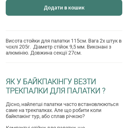
КІЛЬКІСТЬ
Додати в кошик
Висота стойки для палатки 115см. Вага 2х штук в
чохлі 205г. Діаметр стійок 9,5 мм. Виконані з
алюмінію. Довжина секції 27см.
ЯК У БАЙКПАКІНГУ ВЕЗТИ
ТРЕКПАЛКИ ДЛЯ ПАЛАТКИ ?
Дісно, найлегші палатки часто встановлюються
саме на трекпалках. Але що робити коли
байкпакінг тур, або сплав річкою?
Компактні стійки для палатки, що