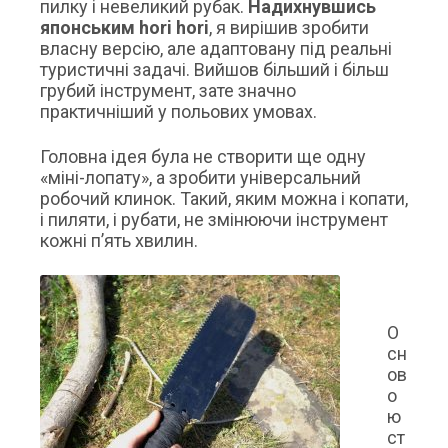
пилку і невеликий рубак.
Надихнувшись
японським hori hori
, я вирішив зробити
власну версію, але адаптовану під реальні
туристичні задачі. Вийшов більший і більш
грубий інструмент, зате значно
практичніший у польових умовах.
Головна ідея була не створити ще одну
«міні-лопату», а зробити універсальний
робочий клинок. Такий, яким можна і копати,
і пиляти, і рубати, не змінюючи інструмент
кожні п’ять хвилин.
О
сн
ов
о
ю
ст