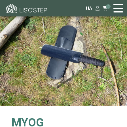
0
UA
MYOG