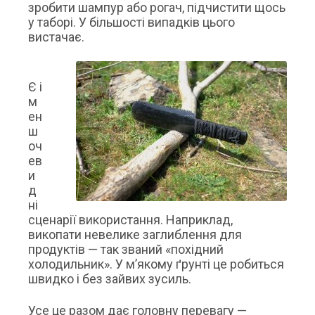
зробити шампур або рогач, підчистити щось
у таборі. У більшості випадків цього
вистачає.
Є і
м
ен
ш
оч
ев
и
д
ні
сценарії використання. Наприклад,
викопати невелике заглиблення для
продуктів — так званий «похідний
холодильник». У м’якому ґрунті це робиться
швидко і без зайвих зусиль.
Усе це разом дає головну перевагу —