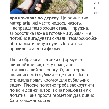
ал
а
ст
ара ножовка по дереву
. Це один з тих
матеріалів, які часто недооцінюють.
Насправді там хороша сталь — пружна,
зносостійка і вже з готовими зубами. Не
потрібно вигадувати складні термообробки
або нарізати пилу з нуля. Достатньо
правильно задати форму.
Після обрізки заготовки сформував
ширший клинок, ніж у ножа, але
компактніший за лопату. Одна сторона
залишилась із зубами — це пилка. Інша
отримала пряму кромку для рубальних
задач. Плоске полотно треба заокруглити
по всій довжині, тоді вона працювати як
лопатка. Така проста геометрія дає дивно
багато можливостей.