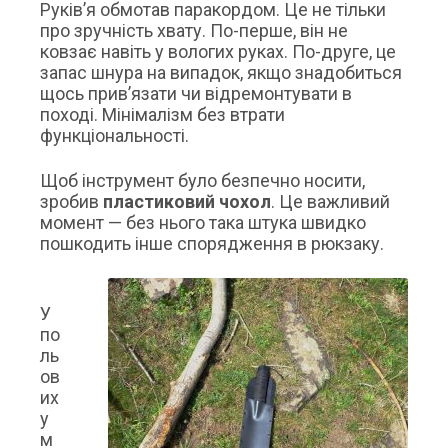
Руків’я обмотав паракордом. Це не тільки
про зручність хвату. По-перше, він не
ковзає навіть у вологих руках. По-друге, це
запас шнура на випадок, якщо знадобиться
щось прив’язати чи відремонтувати в
поході. Мінімалізм без втрати
функціональності.
Щоб інструмент було безпечно носити,
зробив
пластиковий чохол
. Це важливий
момент — без нього така штука швидко
пошкодить інше спорядження в рюкзаку.
У
по
ль
ов
их
у
м