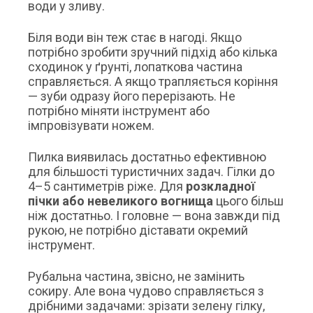
води у зливу.
Біля води він теж стає в нагоді. Якщо
потрібно зробити зручний підхід або кілька
сходинок у ґрунті, лопаткова частина
справляється. А якщо трапляється коріння
— зуби одразу його перерізають. Не
потрібно міняти інструмент або
імпровізувати ножем.
Пилка виявилась достатньо ефективною
для більшості туристичних задач. Гілки до
4–5 сантиметрів ріже. Для
розкладної
пічки або невеликого вогнища
цього більш
ніж достатньо. І головне — вона завжди під
рукою, не потрібно діставати окремий
інструмент.
Рубальна частина, звісно, не замінить
сокиру. Але вона чудово справляється з
дрібними задачами: зрізати зелену гілку,