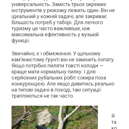
універсальність. Замість трьох окремих
інструментів у рюкзаку лежить один. Він не
ідеальний у кожній задачі, але закриває
більшість потреб у таборі. Для легкого
туризму це часто важливіше, ніж
максимальна ефективність у вузькій
функції.
Звичайно, є і обмеження. У щільному
кам’янистому ґрунті він не замінить лопату.
Якщо потрібно пиляти товсті колоди —
краще мати нормальну пилку. І для
серйозних рубальних робіт сокира поза
конкуренцією. Але якщо дивитись реально
на типові задачі в поході, такі ситуації
трапляються не так часто.
Я
та
ко