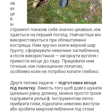
ов
ах
це
й
ін
струмент показав себе значно цікавіше, ніж
здається на перший погляд. Найчастіше він
використовується при облаштуванні
кострища. Ним зручно зняти верхній шар
ґрунту, сформувати невелике заглиблення,
а після використання — загорнути вугілля і
привести місце до ладу. Працювати ним
точніше, ніж повноцінною лопатою,
особливо коли не потрібно копати глибоко.
Друга типова задача —
підготовка місця
під палатку
. Замість того щоб довго шукати
ідеально рівну ділянку, можна просто трохи
підправити рельєф. Інструментом легко
прибрати гілки, підкопати невеликі виступи
або зробити мікрозаглиблення під стоки