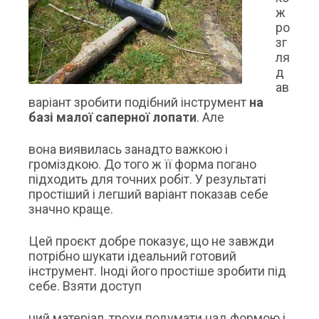
ж
ро
зг
ля
д
ав
варіант зробити подібний інструмент
на
базі малої саперної лопати
. Але
вона виявилась занадто важкою і
громіздкою. До того ж її форма погано
підходить для точних робіт. У результаті
простіший і легший варіант показав себе
значно краще.
Цей проєкт добре показує, що не завжди
потрібно шукати ідеальний готовий
інструмент. Іноді його простіше зробити під
себе. Взяти доступ
ний матеріал, трохи подумати над формою і